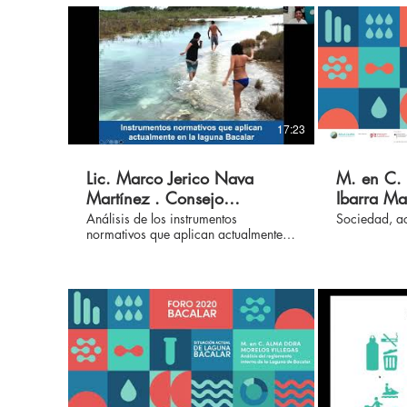
17:23
Lic. Marco Jerico Nava
M. en C. 
Martínez . Consejo
Ibarra Ma
Biorregional de Bacalar .
alternati
Análisis de los instrumentos
Sociedad, ac
normativos que aplican actualmente
Foro 2020 Agua Clara
Agua Clar
en la laguna Bacalar: su alcance y
legitimidad.