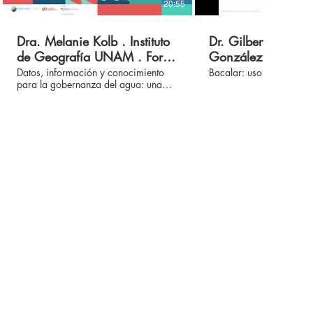
20:55
Dra. Melanie Kolb . Instituto
Dr. Gilberto Acost
de Geografía UNAM . Foro
González . Investi
2020 Agua Clara Bacalar
Cátedras CONACyT
Datos, información y conocimiento
Bacalar: uso de suelo y
para la gobernanza del agua: una
2020 Agua Clara 
propuesta colaborativa