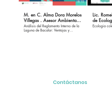
18:10
M. en C. Alma Dora Morelos
Lic. Rome
Villegas . Asesor Ambiental
de Ecolog
APIQROO . Foro 2020
Ambiente
Análisis del Reglamento Interno de la
Ecologia col
Laguna de Bacalar: Ventajas y
Agua Clara Bacalar
Clara Bac
Desventajas para su Protección y
Conservación
Contáctanos