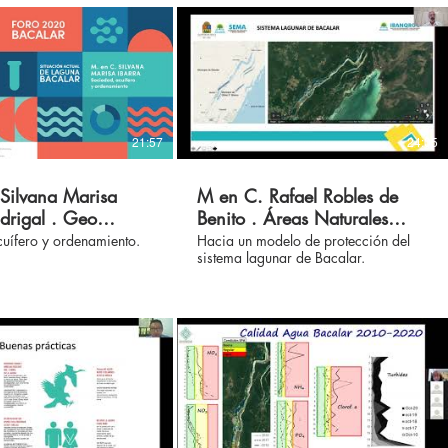
21:57
24:05
Silvana Marisa
M en C. Rafael Robles de
drigal . Geo
Benito . Áreas Naturales
va AC . Foro 2020
Protegidas de Quintana Roo -
uífero y ordenamiento.
Hacia un modelo de protección del
sistema lagunar de Bacalar.
a Bacalar
IBANQROO