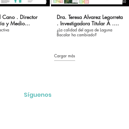
19:33
25:50
l Cano . Director
Dra. Teresa Alvarez Legorreta
ía y Medio
. Investigadora Titular A .
 . Foro 2020 Agua
Foro 2020 Agua Clara
ectiva
¿La calidad del agua de Laguna
Bacalar ha cambiado?
alar
Bacalar
Cargar más
Síguenos