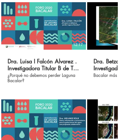
12:17
Dra. Luisa I Falcón Alvarez .
Dra. Betzabeth Pal
Investigadora Titular B de TC
Investigador, Cáted
. Foro 2020 Agua Clara
Conacyt . Foro 2
¿Porqué no debemos perder Laguna
Bacalar más allá de la 
Bacalar?
Bacalar
Clara Bacalar