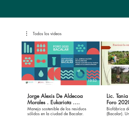
Todos los videos
19:53
Jorge Alexis De Aldecoa
Lic. Tani
Morales . Eukariota .
Foro 202
Foro2020 Agua Clara
Bacalar
Manejo sostenible de los residuos
Biofábrica de
sólidos en la ciudad de Bacalar.
(Bacalar). U
Bacalar
para una agr