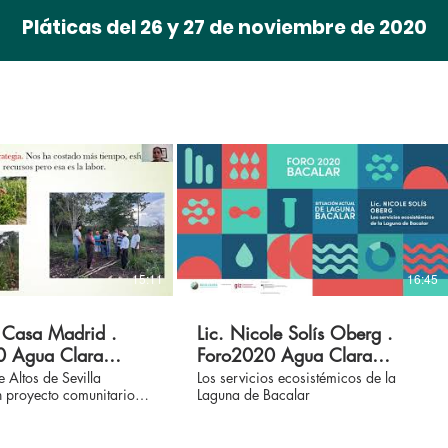
Pláticas del 26 y 27 de noviembre de 2020
15:11
16:45
a Casa Madrid .
Lic. Nicole Solís Oberg .
0 Agua Clara
Foro2020 Agua Clara
Bacalar
 Altos de Sevilla
Los servicios ecosistémicos de la
n proyecto comunitario
Laguna de Bacalar
icultura orgánica.