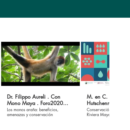
15:54
Dr. Filippo Aureli . Con
M. en C. Anja
Mono Maya . Foro2020
Hutschenreiter . 
Agua Clara Bacalar
Maya . Foro2020
Los monos araña: beneficios,
Conservación de monos 
amenazas y conservación
Riviera Maya y leccione
Clara Bacalar
Bacalar